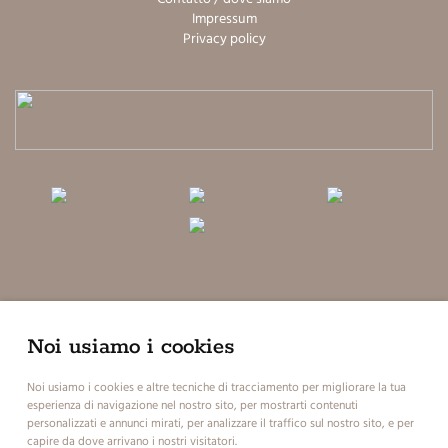
Impressum
Privacy policy
Oggi
Domani
martedì
Noi usiamo i cookies
Noi usiamo i cookies e altre tecniche di tracciamento per migliorare la tua
esperienza di navigazione nel nostro sito, per mostrarti contenuti
17 °C
34 °C
17 °C
34 °C
17 °C
35 °C
personalizzati e annunci mirati, per analizzare il traffico sul nostro sito, e per
©
Servizio meteo provinciale
capire da dove arrivano i nostri visitatori.