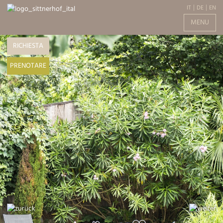
IT
DE
EN
MENU
RICHIESTA
PRENOTARE