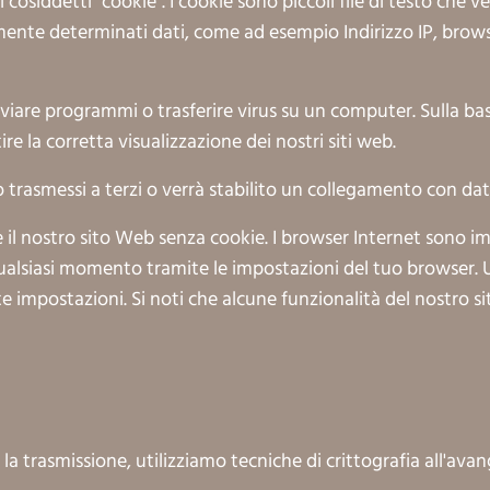
i cosiddetti "cookie". I cookie sono piccoli file di testo che
mente determinati dati, come ad esempio Indirizzo IP, brows
vviare programmi o trasferire virus su un computer. Sulla ba
re la corretta visualizzazione dei nostri siti web.
o trasmessi a terzi o verrà stabilito un collegamento con dat
e il nostro sito Web senza cookie. I browser Internet sono i
qualsiasi momento tramite le impostazioni del tuo browser. Ut
 impostazioni. Si noti che alcune funzionalità del nostro s
 la trasmissione, utilizziamo tecniche di crittografia all'av