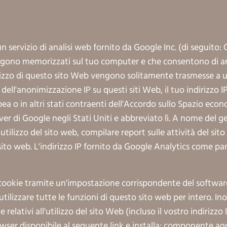
 servizio di analisi web fornito da Google Inc. (di seguito: 
vengono memorizzati sul tuo computer e che consentono di anal
lizzo di questo sito Web vengono solitamente trasmesse a un 
e dell'anonimizzazione IP su questi siti Web, il tuo indirizz
a o in altri stati contraenti dell'Accordo sullo Spazio econ
erver di Google negli Stati Uniti e abbreviato lì. A nome del
utilizzo del sito web, compilare report sulle attività del sito
el sito web. L'indirizzo IP fornito da Google Analytics come p
cookie tramite un'impostazione corrispondente del software 
tilizzare tutte le funzioni di questo sito web per intero. Inol
 relativi all'utilizzo del sito Web (incluso il vostro indirizz
wser disponibile al seguente link e installa:
componente aggi