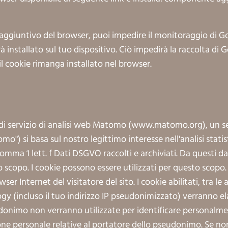
aggiuntivo del browser, puoi impedire il monitoraggio di G
rà installato sul tuo dispositivo. Ciò impedirà la raccolta di
l cookie rimanga installato nel browser.
di servizio di analisi web Matomo (www.matomo.org), un serv
o") si basa sul nostro legittimo interesse nell'analisi stat
mma 1 lett. f Dati DSGVO raccolti e archiviati. Da questi dati
 scopo. I cookie possono essere utilizzati per questo scopo. I
r Internet del visitatore del sito. I cookie abilitati, tra le
gy (incluso il tuo indirizzo IP pseudonimizzato) verranno ela
donimo non verranno utilizzate per identificare personalmen
ione personale relative al portatore dello pseudonimo. Se no